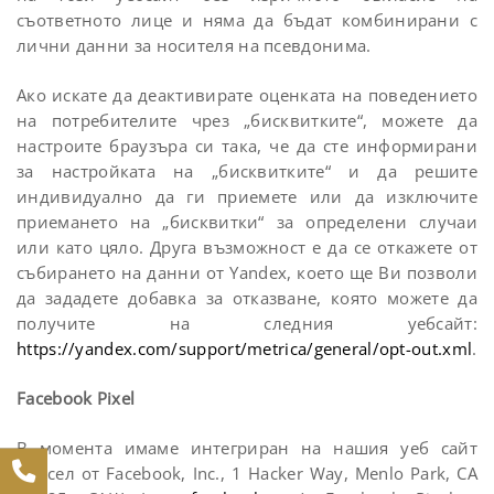
съответното лице и няма да бъдат комбинирани с
лични данни за носителя на псевдонима.
Ако искате да деактивирате оценката на поведението
на потребителите чрез „бисквитките“, можете да
настроите браузъра си така, че да сте информирани
за настройката на „бисквитките“ и да решите
индивидуално да ги приемете или да изключите
приемането на „бисквитки“ за определени случаи
или като цяло. Друга възможност е да се откажете от
събирането на данни от Yandex, което ще Ви позволи
да зададете добавка за отказване, която можете да
получите на следния уебсайт:
https://yandex.com/support/metrica/general/opt-out.xml
.
Facebook Pixel
В момента имаме интегриран на нашия уеб сайт
пиксел от Facebook, Inc., 1 Hacker Way, Menlo Park, CA