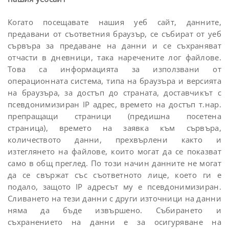
Когато посещавате нашия уеб сайт, данните,
предавани от съответния браузър, се събират от уеб
сървъра за предаване на данни и се съхраняват
отчасти в дневници, така наречените лог файлове.
Това са информацията за използвани от
операционната система, типа на браузъра и версията
на браузъра, за достъп до страната, доставчикът с
псевдонимизиран IР адрес, времето на достъп т.нар.
препращащи страници (предишна посетена
страница), времето на заявка към сървъра,
количеството данни, прехвърлени както и
изтеглянето на файлове, които могат да се показват
само в общ преглед. По този начин данните не могат
да се свържат със съответното лице, което ги е
подало, защото IP адресът му е псевдонимизиран.
Сливането на тези данни с други източници на данни
няма да бъде извършено. Събирането и
съхранението на данни е за осигуряване на