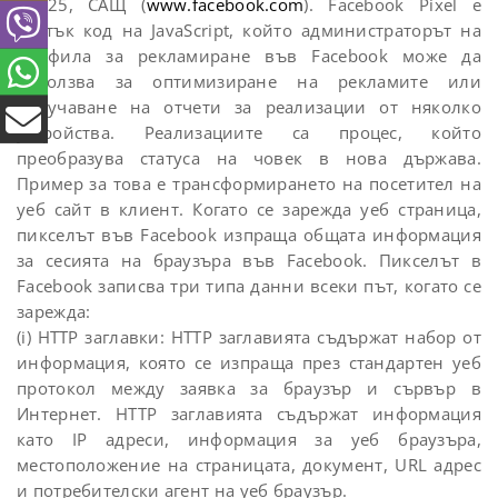
94025, САЩ (
www.facebook.com
). Facebook Pixel е
кратък код на JavaScript, който администраторът на
профила за рекламиране във Facebook може да
използва за оптимизиране на рекламите или
получаване на отчети за реализации от няколко
устройства. Реализациите са процес, който
преобразува статуса на човек в нова държава.
Пример за това е трансформирането на посетител на
уеб сайт в клиент. Когато се зарежда уеб страница,
пикселът във Facebook изпраща общата информация
за сесията на браузъра във Facebook. Пикселът в
Facebook записва три типа данни всеки път, когато се
зарежда:
(i) HTTP заглавки: HTTP заглавията съдържат набор от
информация, която се изпраща през стандартен уеб
протокол между заявка за браузър и сървър в
Интернет. HTTP заглавията съдържат информация
като IP адреси, информация за уеб браузъра,
местоположение на страницата, документ, URL адрес
и потребителски агент на уеб браузър.