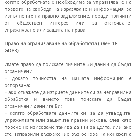
когато обработката е необходима за упражняване на
правото на свобода на изразяване и информация, за
изпълнение на правно задължение, поради причини
от обществен интерес или за отстояване,
упражняване или защита на права.
Право на ограничаване на обработката (член 18
GDPR)
Имате право да поискате личните Ви данни да бъдат
ограничени:
– докато точността на Вашата информация е
оспорвана;
– ако откажете да изтриете данните си за неправилна
обработка и вместо това поискате да бъдат
ограничени данните Ви;
– когато обработвате данните си, за да утвърдите,
упражнявате или защитите правни искове, след като
повече не изискваме такива данни за целта, или ако
сте направили възражение въз основа на конкретна