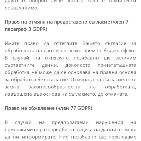
друго отговорно лице, когато това е технически
осъществимо.
Право на отмяна на предоставено съгласие (член 7,
параграф 3 GDPR)
Имате право да оттеглите Вашето съгласие за
обработката на данни по всяко време с бъдещ ефект.
В случай на оттегляне незабавно ще заличим
съответните данни, доколкото по-нататъшната
обработка не може да се основава на правна основа
за обработка без съгласие. Отмяната на съгласието не
засяга законосъобразността на обработката,
извършена въз основа на съгласието, до отмяната.
Право на обжалване (член 77 GDPR)
В случай на предполагаеми нарушения на
приложимите разпоредби за защита на данните, моля
да ни информирате. Ние незабавно ще прегледаме