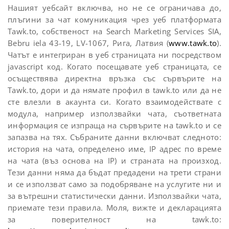
Нашият уебсайт включва, но не се ограничава до,
плъгини за чат комуникация чрез уеб платформата
Tawk.to, собственост на Search Marketing Services SIA,
Bebru iela 43-19, LV-1067, Рига, Латвия (
www.tawk.to
).
Чатът е интегриран в уеб страницата ни посредством
javascript код. Когато посещавате уеб страницата, се
осъществява директна връзка със сървърите на
Tawk.to, дори и да нямате профил в tawk.to или да не
сте влезли в акаунта си. Когато взаимодействате с
модула, например използвайки чата, съответната
информация се изпраща на сървърите на tawk.to и се
запазва на тях. Събраните данни включват следното:
история на чата, определено име, IP адрес по време
на чата (въз основа на IP) и страната на произход.
Тези данни няма да бъдат предадени на трети страни
и се използват само за подобряване на услугите ни и
за вътрешни статистически данни. Използвайки чата,
приемате тези правила. Моля, вижте и декларацията
за поверителност на tawk.to: