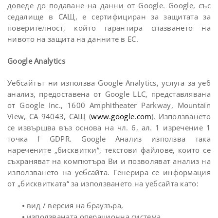
доведе до подаване на данни от Google. Google, със
седалище в САЩ, е сертифициран за защитата за
поверителност, който гарантира спазването на
нивото на защита на данните в ЕС.
Google Analytics
Уебсайтът ни използва Google Analytics, услуга за уеб
анализ, предоставена от Google LLC, представлявана
от Google Inc., 1600 Amphitheater Parkway, Mountain
View, CA 94043, САЩ (
www.google.com
). Използването
се извършва въз основа на чл. 6, ал. 1 изречение 1
точка f GDPR. Google Анализ използва така
наречените „бисквитки“, текстови файлове, които се
съхраняват на компютъра Ви и позволяват анализ на
използването на уебсайта. Генерира се информация
от „бисквитката“ за използването на уебсайта като:
⦁ вид / версия на браузъра,
⦁ използваната операционна система,