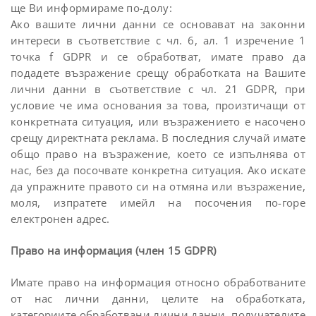
ще Ви информираме по-долу:
Ако вашите лични данни се основават на законни
интереси в съответствие с чл. 6, ал. 1 изречение 1
точка f GDPR и се обработват, имате право да
подадете възражение срещу обработката на Вашите
лични данни в съответствие с чл. 21 GDPR, при
условие че има основания за това, произтичащи от
конкретната ситуация, или възражението е насочено
срещу директната реклама. В последния случай имате
общо право на възражение, което се изпълнява от
нас, без да посочвате конкретна ситуация. Ако искате
да упражните правото си на отмяна или възражение,
моля, изпратете имейл на посочения по-горе
електронен адрес.
Право на информация (член 15 GDPR)
Имате право на информация относно обработваните
от нас лични данни, целите на обработката,
категориите обработвани лични данни, получателите