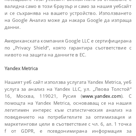
валидна само в този браузър и само за нашия уебсайт
и се съхранява на вашето устройство. Използването
на Google Анализ може да накара Google да изпраща
данни.
Американската компания Google LLC е сертифицирана
по „Privacy Shield“, която гарантира съответствие с
нивото на защита на данните в ЕС.
Yandex Metrica
Нашият уеб сайт използва услугата Yandex Metrica, уеб
услуга за анализ на Yandex LLC, ул. „Лвова Толстой“
16, Москва, 119021, Русия (
www.yandex.com
). С
помощта на Yandex Metrica, основаващ се на нашия
легитимен интерес към статистическия анализ на
поведението на потребителите за оптимизация и
маркетингови цели в съответствие с чл. 6, ал. 1 точка
f от GDPR, е псевдонимирана информация за