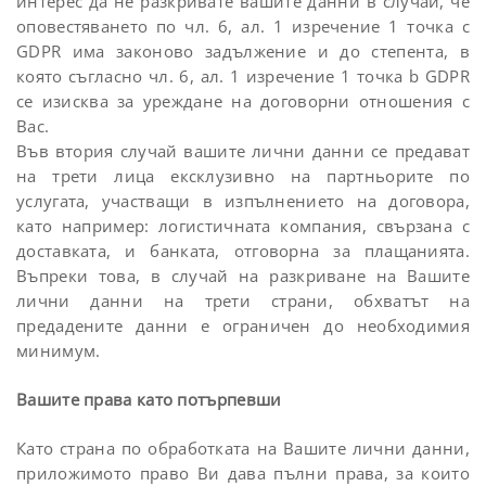
интерес да не разкривате вашите данни в случай, че
оповестяването по чл. 6, ал. 1 изречение 1 точка c
GDPR има законово задължение и до степента, в
която съгласно чл. 6, ал. 1 изречение 1 точка b GDPR
се изисква за уреждане на договорни отношения с
Вас.
Във втория случай вашите лични данни се предават
на трети лица ексклузивно на партньорите по
услугата, участващи в изпълнението на договора,
като например: логистичната компания, свързана с
доставката, и банката, отговорна за плащанията.
Въпреки това, в случай на разкриване на Вашите
лични данни на трети страни, обхватът на
предадените данни е ограничен до необходимия
минимум.
Вашите права като потърпевши
Като страна по обработката на Вашите лични данни,
приложимото право Ви дава пълни права, за които