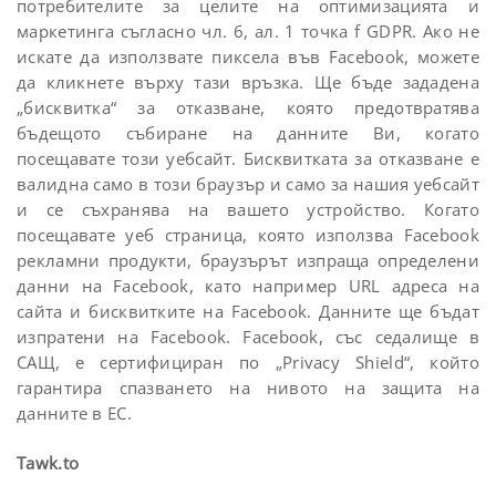
потребителите за целите на оптимизацията и
маркетинга съгласно чл. 6, ал. 1 точка f GDPR. Ако не
искате да използвате пиксела във Facebook, можете
да кликнете върху тази връзка. Ще бъде зададена
„бисквитка“ за отказване, която предотвратява
бъдещото събиране на данните Ви, когато
посещавате този уебсайт. Бисквитката за отказване е
валидна само в този браузър и само за нашия уебсайт
и се съхранява на вашето устройство. Когато
посещавате уеб страница, която използва Facebook
рекламни продукти, браузърът изпраща определени
данни на Facebook, като например URL адреса на
сайта и бисквитките на Facebook. Данните ще бъдат
изпратени на Facebook. Facebook, със седалище в
САЩ, е сертифициран по „Privacy Shield“, който
гарантира спазването на нивото на защита на
данните в ЕС.
Tawk.to