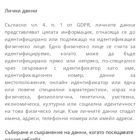
Лични данни
Съгласно чл. 4, п. 1 от GDPR, личните данни
представляват цялата информация, отнасяща се до
идентифицирано или подлежащо на идентификация
физическо лице. Едно физическо лице се счита за
идентифицируемо, когато може да бъде
идентифицирано пряко или непряко, по-специално
чрез свързване с идентификатор като име,
идентификационен номер, данни за
местоположение, онлайн идентификатор или една
или повече специални характеристики, израз на
физическа, физиологична, генетична, умствена,
икономическа, културна или социална идентичност
на това физическо лице. Към личните данни спадат
имена, адреси, телефонни номера или имейл адреси.
Събиране и съхранение на данни, когато посещавате
нашия уебсайт