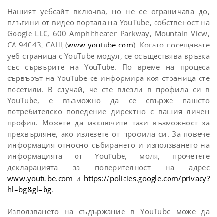
Нашият уебсайт включва, но не се ограничава до,
плъгини от видео портала на YouTube, собственост на
Google LLC, 600 Amphitheater Parkway, Mountain View,
CA 94043, САЩ (
www.youtube.com
). Когато посещавате
уеб страница с YouTube модул, се осъществява връзка
със сървърите на YouTube. По време на процеса
сървърът на YouTube се информира коя страница сте
посетили. В случай, че сте влезли в профила си в
YouTube, е възможно да се свърже вашето
потребителско поведение директно с вашия личен
профил. Можете да изключите тази възможност за
прехвърляне, ако излезете от профила си. За повече
информация относно събирането и използването на
информацията от YouTube, моля, прочетете
декларацията за поверителност на адрес
www.youtube.com
и
https://policies.google.com/privacy?
hl=bg&gl=bg
.
Използването на съдържание в YouTube може да