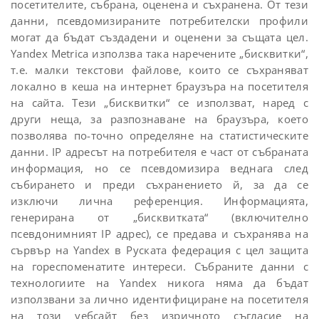
посетителите, събрана, оценена и съхранена. От тези
данни, псевдомизираните потребителски профили
могат да бъдат създадени и оценени за същата цел.
Yandex Metrica използва така наречените „бисквитки“,
т.е. малки текстови файлове, които се съхраняват
локално в кеша на интернет браузъра на посетителя
на сайта. Тези „бисквитки“ се използват, наред с
други неща, за разпознаване на браузъра, което
позволява по-точно определяне на статистическите
данни. IP адресът на потребителя е част от събраната
информация, но се псевдомизира веднага след
събирането и преди съхранението й, за да се
изключи лична референция. Информацията,
генерирана от „бисквитката“ (включително
псевдонимният IP адрес), се предава и съхранява на
сървър на Yandex в Руската федерация с цел защита
на гореспоменатите интереси. Събраните данни с
технологиите на Yandex никога няма да бъдат
използвани за лично идентифициране на посетителя
на този уебсайт без изричното съгласие на