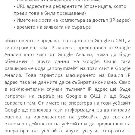
⦁ URL адресът на референтите (страницата, която
преди това е била посещавана)
⦁ Името на хоста на компютъра за достъп (IP адрес)
⦁ времето на заявката на сървъра
обикновено се предават на сървър на Google в САЩ и
се съхраняват там. IP адресът, предоставен от Google
Анализ като част от Google Анализ, няма да бъде
обединен с други данни на Google. Също така
разширихме кода „anonymizeIP“ на този сайт в Google
Анализ. Това гарантира маскирането на Вашия IP
адрес, така че данните да се събират анонимно. Само
в изключителни случаи пълният IP адрес ще бъде
изпратен на сървър на Google в САЩ и ще бъде
съкратен там. От името на оператора на този уебсайт
Google ще използва тази информация, за да направи
оценка на използването на уебсайта, да състави
отчети за дейността на уебсайта и да предостави на
оператора на уебсайтa други услуги, свързани с