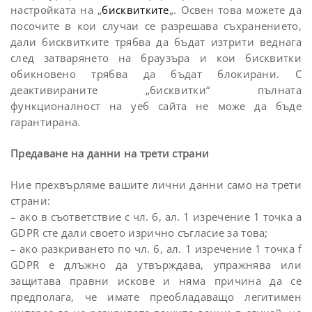
настройката на „
бисквитките
„. Освен това можете да
посочите в кои случаи се разрешава съхранението,
дали бисквитките трябва да бъдат изтрити веднага
след затварянето на браузъра и кои бисквитки
обикновено трябва да бъдат блокирани. С
деактивираните „бисквитки“ пълната
функционалност на уеб сайта не може да бъде
гарантирана.
Предаване на данни на трети страни
Ние прехвърляме вашите лични данни само на трети
страни:
– ако в съответствие с чл. 6, ал. 1 изречение 1 точка a
GDPR сте дали своето изрично съгласие за това;
– ако разкриването по чл. 6, ал. 1 изречение 1 точка f
GDPR е длъжно да утвърждава, упражнява или
защитава правни искове и няма причина да се
предполага, че имате преобладаващо легитимен