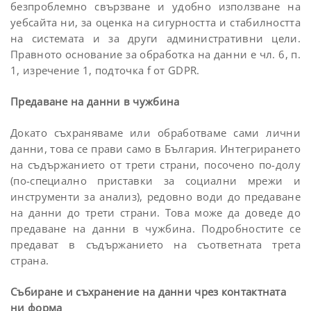
безпроблемно свързване и удобно използване на
уебсайта ни, за оценка на сигурността и стабилността
на системата и за други административни цели.
Правното основание за обработка на данни е чл. 6, п.
1, изречение 1, подточка f от GDPR.
Предаване на данни в чужбина
Докато съхраняваме или обработваме сами лични
данни, това се прави само в България. Интегрирането
на съдържанието от трети страни, посочено по-долу
(по-специално приставки за социални мрежи и
инструменти за анализ), редовно води до предаване
на данни до трети страни. Това може да доведе до
предаване на данни в чужбина. Подробностите се
предават в съдържанието на съответната трета
страна.
Събиране и съхранение на данни чрез контактната
ни форма