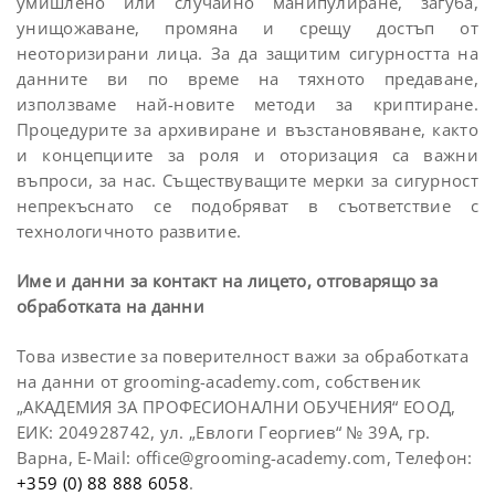
умишлено или случайно манипулиране, загуба,
унищожаване, промяна и срещу достъп от
неоторизирани лица. За да защитим сигурността на
данните ви по време на тяхното предаване,
използваме най-новите методи за криптиране.
Процедурите за архивиране и възстановяване, както
и концепциите за роля и оторизация са важни
въпроси, за нас. Съществуващите мерки за сигурност
непрекъснато се подобряват в съответствие с
технологичното развитие.
Име и данни за контакт на лицето, отговарящо за
обработката на данни
Това известие за поверителност важи за обработката
на данни от grooming-academy.com, собственик
„АКАДЕМИЯ ЗА ПРОФЕСИОНАЛНИ ОБУЧЕНИЯ“ ЕООД,
ЕИК: 204928742, ул. „Евлоги Георгиев“ № 39А, гр.
Варна, E-Mail:
office@grooming-academy.com
, Телефон:
+359 (0) 88 888 6058
.