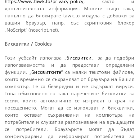
https://www.tawk.to/privacy-policy
, както и
допълнителната информация. Можете също така,
напълно да блокирате tawk.to модула с добавки за
вашия браузър, напр. със скриптовия блокер
„NoScript“ (noscript.net).
Бисквитки / Cookies
Този уебсайт използва „
бисквитки
„, за да подобри
използваемостта и да предостави определени
функции. „
бисквитките
“ са малки текстови файлове,
които временно се съхраняват от браузъра на Вашия
компютър. Те са безвредни и не съдържат вируси.
Това обикновено са така наречените бисквитки за
сесии, които автоматично се изтриват в края на
посещението. Могат да се използват и бисквитки,
които остават съхранявани на компютъра на
потребителя и служат за разпознаване на връщащите
се потребители. Браузърите могат да бъдат
конфигурирани да информират потребителя за