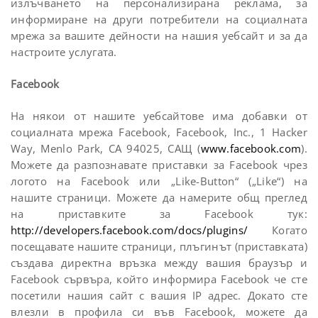
излъчването на персонализирана реклама, за
информиране на други потребители на социалната
мрежа за вашите дейности на нашия уебсайт и за да
настроите услугата.
Facebook
На някои от нашите уебсайтове има добавки от
социалната мрежа Facebook, Facebook, Inc., 1 Hacker
Way, Menlo Park, CA 94025, САЩ (
www.facebook.com
).
Можете да разпознавате приставки за Facebook чрез
логото на Facebook или „Like-Button“ („Like“) на
нашите страници. Можете да намерите общ преглед
на приставките за Facebook тук:
http://developers.facebook.com/docs/plugins/
Когато
посещавате нашите страници, плъгинът (приставката)
създава директна връзка между вашия браузър и
Facebook сървъра, който информира Facebook че сте
посетили нашия сайт с вашия IP адрес. Докато сте
влезли в профила си във Facebook, можете да