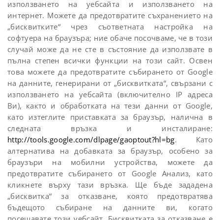
използването на уебсайта и използването на
интернет. Можете да предотвратите съхранението на
„бисквитките“ чрез съответната настройка на
софтуера на браузъра; ние обаче посочваме, че в този
случай може да не сте в състояние да използвате в
пълна степен всички функции на този сайт. Освен
това можете да предотвратите събирането от Google
на данните, генерирани от „бисквитката“, свързани с
използването на уебсайта (включително IP адреса
Ви), както и обработката на тези данни от Google,
като изтеглите приставката за браузър, налична в
следната връзка и инсталиране:
http://tools.google.com/dlpage/gaoptout?hl=bg
. Като
алтернатива на добавката за браузър, особено за
браузъри на мобилни устройства, можете да
предотвратите събирането от Google Анализ, като
кликнете върху тази връзка. Ще бъде зададена
„бисквитка“ за отказване, която предотвратява
бъдещото събиране на данните ви, когато
посещавате този уебсайт. Бисквитката за отказване е