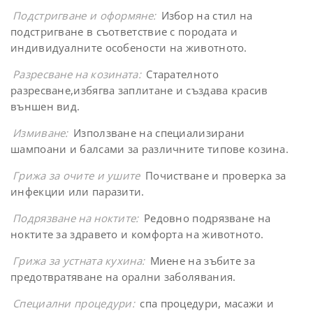
Подстригване и оформяне:
Избор на стил на
подстригване в съответствие с породата и
индивидуалните особености на животното.
Разресване на козината:
Старателното
разресване,избягва заплитане и създава красив
външен вид.
Измиване:
Използване на специализирани
шампоани и балсами за различните типове козина.
Грижа за очите и ушите
Почистване и проверка за
инфекции или паразити.
Подрязване на ноктите:
Редовно подрязване на
ноктите за здравето и комфорта на животното.
Грижа за устната кухина:
Миене на зъбите за
предотвратяване на орални заболявания.
Специални процедури:
спа процедури, масажи и