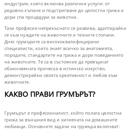
индустрия, която включва различни услуги: от
редовно къпане и подстригване до цялостна грижа и
дори спа процедури за животни.
Тази професия непрекъснато се развива, адаптирайки
се към нуждите на животните и техните стопани.
Днес грумърите са висококвалифицирани
специалисти, които знаят всичко за анатомията,
породите, стандартите на грижа и дори поведението
на животните. Те са в състояние да превърнат
обикновената прическа в истинско изкуство,
демонстрирайки своята креативност и любов към
животните.
КАКВО ПРАВИ ГРУМЪРЪТ?
Грумърът е професионалист, който полага цялостна
грижа за външния вид и хигиената на домашните
любимци. Основните задачи на грумъра включват: