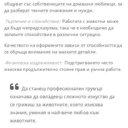
общуват със собствениците на домашни любимци, за
да разберат техните очаквания и нужди.
Търпение и спокойствие:
Работата с животни може
да бъде непредсказуема, така че е необходимо да
запазите спокойствие в различни ситуации.
Качеството на оформянето зависи от способността да
се обръща внимание на малките детайли.
Физическа издръжливост:
Подстригването често
изисква продължително стоене прав и ръчна работа.
Да станеш професионален грумър
означава да овладееш сложното изкуство да
се грижиш за животните, което изисква
знания, умения и най-вече любов към
животните.