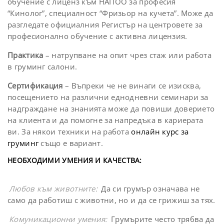
обучение с лиценз към НАПОО за професия
“Кинолог”, специалност “Фризьор на кучета”. Може да
разгледате официалния
Регистър на центровете за
професионално обучение
с активна лицензия.
Практика
– натрупване на опит чрез стаж или работа
в груминг салони.
Сертификация
– Въпреки че не винаги се изисква,
посещението на различни еднодневни семинари за
надграждане на знанията може да повиши доверието
на клиента и да помогне за напредъка в кариерата
ви. За някои техники на работа
онлайн курс за
груминг
също е вариант.
НЕОБХОДИМИ УМЕНИЯ И КАЧЕСТВА:
Любов към животните:
Да си грумър означава не
само да работиш с животни, но и да се грижиш за тях.
Комуникационни умения:
Грумърите често трябва да