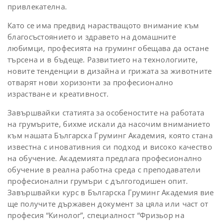
привлекателна.
Като се има предвид нарастващото внимание към
благосъстоянието и здравето на домашните
любимци, професията на груминг обещава да остане
търсена и в бъдеще. Развитието на технологиите,
новите тенденции в дизайна и грижата за животните
отварят нови хоризонти за професионално
израстване и креативност.
Завършвайки статията за особеностите на работата
на грумърите, бихме искали да насочим вниманието
към нашата Българска Груминг Академия, която стана
известна с иновативния си подход и високо качество
на обучение. Академията предлага професионално
обучение в реална работна среда с преподаватели
професионални грумъри с дългогодишен опит.
Завършвайки курс в Българска Груминг Академия вие
ще получите държавен документ за цяла или част от
професия “Кинолог”, специалност “Фризьор на