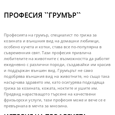
ПРОФЕСИЯ ``ГРУМЪР``
Професията на грумър, специалист по грижа за
козината и външния вид на домашни любимци,
особено кучета и котки, става все по-популярна в
съвременния свят. Тази професия привлича
любителите на животните с възможността да работят
ежедневно с различни породи, създавайки им красив
и поддържан външен вид. Грумърът не само
подобрява външния вид на животните, но също така
насърчава здравето им, като осигурява подходяща
грижа за козината, кожата, ноктите и ушите им.
Предвид нарастващото търсене на качествени
фризьорски услуги, тази професия може и вече се е
превърнала в мечта за мнозина.