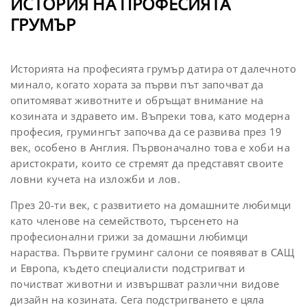
ИСТОРИЯ НА ПРОФЕСИЯТА
ГРУМЪР
Историята на професията грумър датира от далечното
минало, когато хората за първи път започват да
опитомяват животните и обръщат внимание на
козината и здравето им. Въпреки това, като модерна
професия, грумингът започва да се развива през 19
век, особено в Англия. Първоначално това е хоби на
аристократи, които се стремят да представят своите
ловни кучета на изложби и лов.
През 20-ти век, с развитието на домашните любимци
като членове на семейството, търсенето на
професионални грижи за домашни любимци
нараства. Първите груминг салони се появяват в САЩ
и Европа, където специалисти подстригват и
почистват животни и извършват различни видове
дизайн на козината. Сега подстригването е цяла