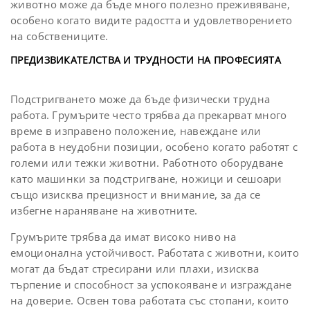
животно може да бъде много полезно преживяване,
особено когато видите радостта и удовлетворението
на собствениците.
ПРЕДИЗВИКАТЕЛСТВА И ТРУДНОСТИ НА ПРОФЕСИЯТА
Подстригването може да бъде физически трудна
работа. Грумърите често трябва да прекарват много
време в изправено положение, навеждане или
работа в неудобни позиции, особено когато работят с
големи или тежки животни. Работното оборудване
като машинки за подстригване, ножици и сешоари
също изисква прецизност и внимание, за да се
избегне нараняване на животните.
Грумърите трябва да имат високо ниво на
емоционална устойчивост. Работата с животни, които
могат да бъдат стресирани или плахи, изисква
търпение и способност за успокояване и изграждане
на доверие. Освен това работата със стопани, които