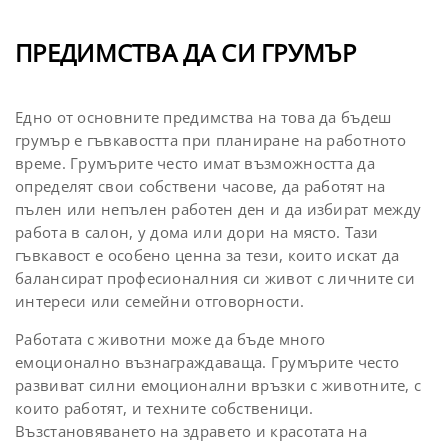
ПРЕДИМСТВА ДА СИ ГРУМЪР
Едно от основните предимства на това да бъдеш
грумър е гъвкавостта при планиране на работното
време. Грумърите често имат възможността да
определят свои собствени часове, да работят на
пълен или непълен работен ден и да избират между
работа в салон, у дома или дори на място. Тази
гъвкавост е особено ценна за тези, които искат да
балансират професионалния си живот с личните си
интереси или семейни отговорности.
Работата с животни може да бъде много
емоционално възнаграждаваща. Грумърите често
развиват силни емоционални връзки с животните, с
които работят, и техните собственици.
Възстановяването на здравето и красотата на