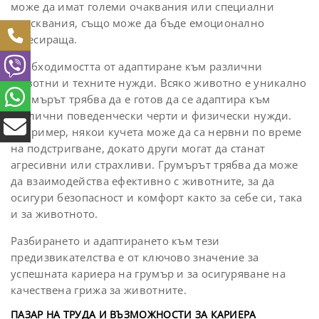
може да имат големи очаквания или специални
изисквания, също може да бъде емоционално
стресираща.
Необходимостта от адаптиране към различни
животни и техните нужди. Всяко животно е уникално
и гумърът трябва да е готов да се адаптира към
различни поведенчески черти и физически нужди.
Например, някои кучета може да са нервни по време
на подстригване, докато други могат да станат
агресивни или страхливи. Грумърът трябва да може
да взаимодейства ефективно с животните, за да
осигури безопасност и комфорт както за себе си, така
и за животното.
Разбирането и адаптирането към тези
предизвикателства е от ключово значение за
успешната кариера на грумър и за осигуряване на
качествена грижа за животните.
ПАЗАР НА ТРУДА И ВЪЗМОЖНОСТИ ЗА КАРИЕРА