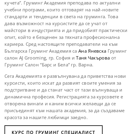
кучета”. Груминг Академия преподава по актуални
учебни програми, които отговарят на най-новите
стандарти и тенденции в света на груминга. Това
дава възможност на курсистите да се учат от
майстори в индустрията и да придобият практически
опит, който е безценен за тяхната професионална
кариера.
Сред настоящите преподаватели на
към
Българска Груминг Академия
са
Ана Яневска
Груминг
салон AJ Grooming, гр. София и
Таня Чакърова
от
Груминг Салон “Барс и Бела” гр. Варна.
Сега Академията е развълнувана да приветства нови
курсисти, които искат да развият своите умения за
подстригване и да станат част от тази вълнуваща и
динамична професия. Регистрацията за курсовете е
отворена винаги и каним всички желаещи да се
присъединят към нашата академия, за да създаваме
красота за нашите любимци заедно.
КУРС ПО ГРУМИНГ СПЕЦИАЛИСТ